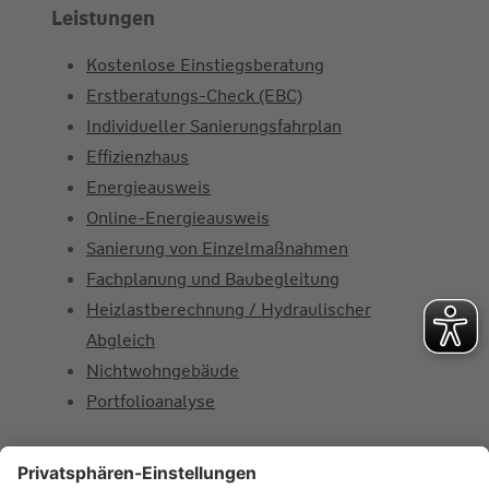
Leistungen
Kostenlose Einstiegsberatung
Erstberatungs-Check (EBC)
Individueller Sanierungsfahrplan
Effizienzhaus
Energieausweis
Online-Energieausweis
Sanierung von Einzelmaßnahmen
Fachplanung und Baubegleitung
Heizlastberechnung / Hydraulischer
Abgleich
Nichtwohngebäude
Portfolioanalyse