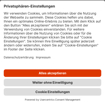
unverbindlichen Eingabe innerhalb von 2
Werktagen mit Ihnen in Verbindung.
Welche Dienstleistung möchten Sie
anfragen?
Kostenlose Einstiegsberatung
Erstberatungs-Check (EBC)
Individueller Sanierungsfahrplan
Effizienzhaus
Energieausweis
Einzelmaßnahmen
Fachplanung und Baubegleitung
Heizlastberechnung / Hydraulischer
Abgleich
Nichtwohngebäude