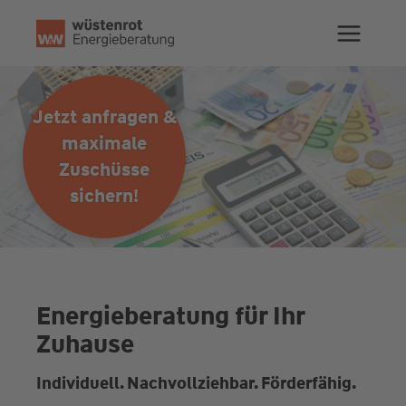
Zum
Inhalt
springen
Jetzt anfragen &
maximale
Zuschüsse
sichern!
Energieberatung für Ihr
Zuhause
Individuell. Nachvollziehbar. Förderfähig.