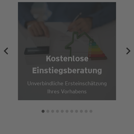
Erstberatungs-
Check
Erste Einschätzung vor Ort mit
unserem Energieberater