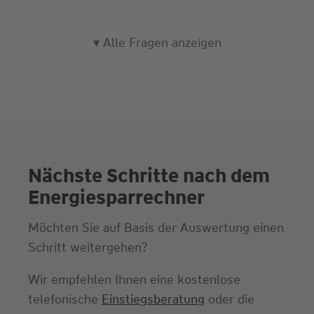
n
z
▾ Alle Fragen anzeigen
u
m
E
n
e
r
Nächste Schritte nach dem
g
Energiesparrechner
i
e
Möchten Sie auf Basis der Auswertung einen
s
Schritt weitergehen?
p
Wir empfehlen Ihnen eine kostenlose
a
telefonische
Einstiegsberatung
oder die
r