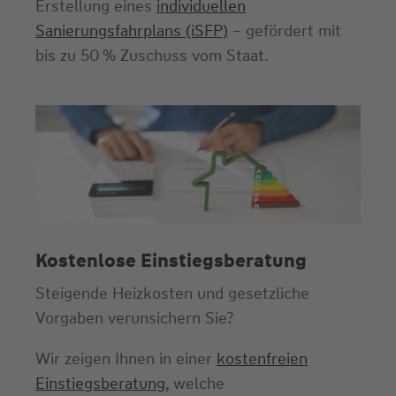
Erstellung eines
individuellen
r
Sanierungsfahrplans (iSFP)
– gefördert mit
e
bis zu 50 % Zuschuss vom Staat.
c
h
n
e
r
Kostenlose Einstiegsberatung
Steigende Heizkosten und gesetzliche
Vorgaben verunsichern Sie?
Wir zeigen Ihnen in einer
kostenfreien
Einstiegsberatung
, welche