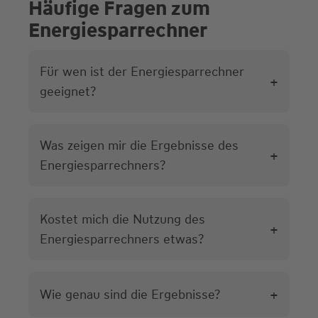
Häufige Fragen zum
Energiesparrechner
H
Für wen ist der Energiesparrechner
ä
+
geeignet?
u
f
i
Was zeigen mir die Ergebnisse des
+
Energiesparrechners?
g
e
F
Kostet mich die Nutzung des
+
r
Energiesparrechners etwas?
a
g
+
Wie genau sind die Ergebnisse?
e