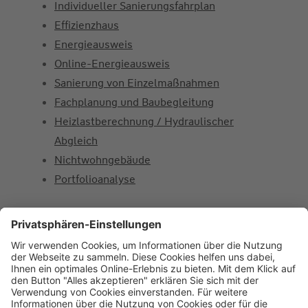
Individueller Sanierungsfahrplan
Effizienzhaus
Energieausweis
Online-Energieausweis
Sanierung von Einzelmaßnahmen
Fachplanung und Baubegleitung
Heizlastberechnung / Hydraulischer
Abgleich
Nichtwohngebäude
Portfolioanalyse
Über Uns
Kontakt
Referenzen