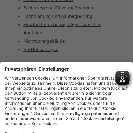
Sanierung von Einzelmaßnahmen
Fachplanung und Baubegleitung
Heizlastberechnung / Hydraulischer
Abgleich
Nichtwohngebäude
Portfolioanalyse
Über Uns
Kontakt
Referenzen
Karriere
Rechner