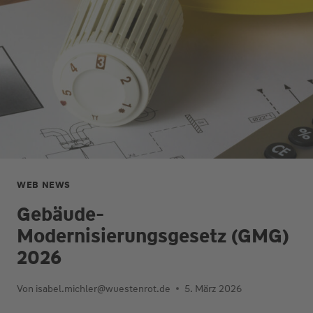
GIBT
UND
WAS
EIGENTÜMER
JETZT
WISSEN
SOLLTEN
WEB NEWS
Gebäude-
Modernisierungsgesetz (GMG)
2026
Von
isabel.michler@wuestenrot.de
5. März 2026