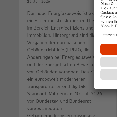
23. Juni 2026
Der neue Energieausweis ist aktuell
eines der meistdiskutierten Themen
im Bereich Energieeffizienz und
Immobilien. Hintergrund sind die
Vorgaben der europäischen
Gebäuderichtlinie (EPBD), die
Änderungen bei Energieausweisen
und der energetischen Bewertung
von Gebäuden vorsehen. Das Ziel ist
ein europaweit modernerer,
transparenterer und digitaler
Standard. Mit dem am 10. Juli 2026
von Bundestag und Bundesrat
verabschiedeten
Gebäudemodernisierungsgesetz…