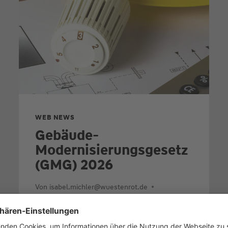
WEB NEWS
Gebäude-
Modernisierungsgesetz
(GMG) 2026
Von
isabel.michler@wuestenrot.de
5. März 2026
Was Eigentümer jetzt zur