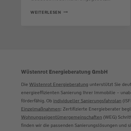
NEUER
WEITERLESEN
ENERGIEAUSWEIS
2026:
WELCHE
ÄNDERUNGEN
ES
GIBT
UND
Wüstenrot Energieberatung GmbH
WAS
Die
Wüstenrot Energieberatung
unterstützt Sie deu
EIGENTÜMER
energieeffizienten Sanierung Ihrer Immobilie – unab
JETZT
förderfähig. Ob
individueller Sanierungsfahrplan
(iSF
WISSEN
Einzelmaßnahmen
: Zertifizierte Energieberater be
SOLLTEN
Wohnungseigentümergemeinschaften
(WEG) Schritt
finden wir die passenden Sanierungslösungen und 