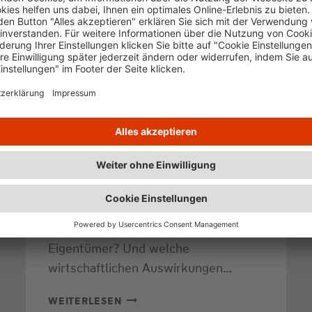
Heizungswahl wissen müssen Das
neue Gebäude-
Modernisierungsgesetz (GMG) soll
die bisherigen Regelungen zum
Heizungstausch ablösen. Diese waren
bislang im Gebäudeenergiegesetz
(GEG) verankert und wurden in der
öffentlichen Diskussion häufig als
„Heizungsgesetz“ bezeichnet. Ziel der
Reform ist mehr Technologieoffenheit
und weniger Bürokratie. Doch was
bedeutet das konkret für
Eigentümer? Und welche
wirtschaftlichen Auswirkungen…
GEBÄUDE-
WEITERLESEN