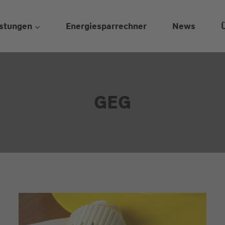
stungen
Energiesparrechner
News
GEG