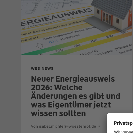
WEB NEWS
Neuer Energieausweis
2026: Welche
Änderungen es gibt und
was Eigentümer jetzt
wissen sollten
Von
isabel.michler@wuestenrot.de