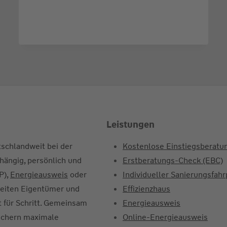
MODERNISIERUNGSGESETZ
(GMG)
2026
Leistungen
tschlandweit bei der
Kostenlose Einstiegsberatu
hängig, persönlich und
Erstberatungs-Check (EBC)
P),
Energieausweis
oder
Individueller Sanierungsfahr
gleiten Eigentümer und
Effizienzhaus
 für Schritt. Gemeinsam
Energieausweis
sichern maximale
Online-Energieausweis